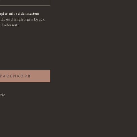
apier mit seidenmattem
ität und langlebigen Druck.
Lieferzeit.
 WARENKORB
rie